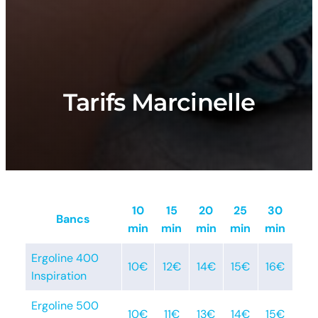
Tarifs Marcinelle
10
15
20
25
30
Bancs
min
min
min
min
min
Ergoline 400
10€
12€
14€
15€
16€
Inspiration
Ergoline 500
10€
11€
13€
14€
15€