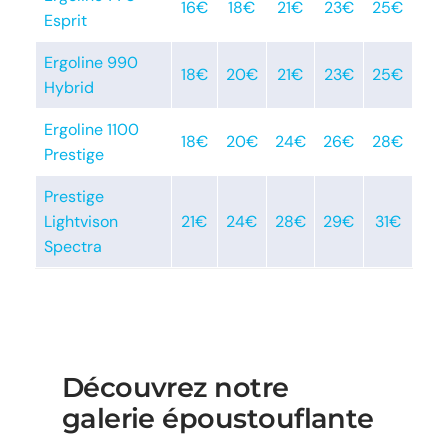
16€
18€
21€
23€
25€
Esprit
Ergoline 990
18€
20€
21€
23€
25€
Hybrid
Ergoline 1100
18€
20€
24€
26€
28€
Prestige
Prestige
Lightvison
21€
24€
28€
29€
31€
Spectra
Découvrez notre
galerie époustouflante